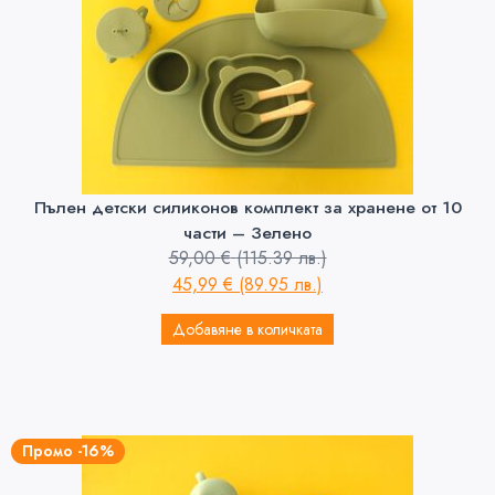
Пълен детски силиконов комплект за хранене от 10
части – Зелено
59,00
€
(115.39 лв.)
45,99
€
(89.95 лв.)
Добавяне в количката
Промо -16%