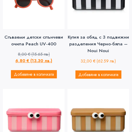
Сгъваеми детски слънчеви
Кутия за обяд с 3 подвижни
очила Peach UV-400
разделения Черно-бяла –
Noui Noui
8,00
€
(15.65 лв.)
6,80
€
(13.30 лв.)
32,00
€
(62.59 лв.)
Добавяне в количката
Добавяне в количката