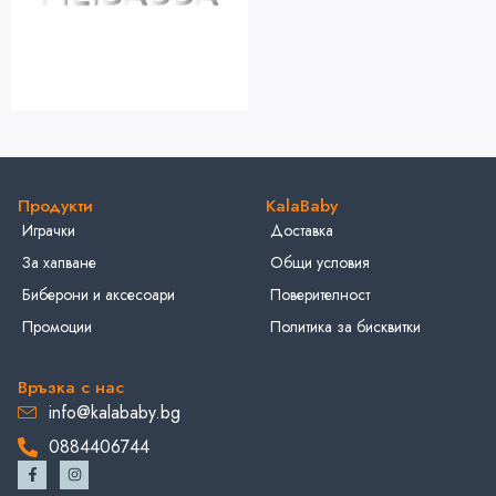
Продукти
KalaBaby
Играчки
Доставка
За хапване
Общи условия
Биберони и аксесоари
Поверителност
Промоции
Политика за бисквитки
Връзка с нас
info@kalababy.bg
0884406744