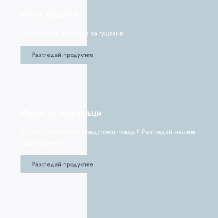
Меки играчки
Меки и топли, идеални за гушкане
Разгледай продуктите
Идеи за подаръци
Търсиш подарък за предстоящ повод? Разгледай нашите
предложения
Разгледай продуктите