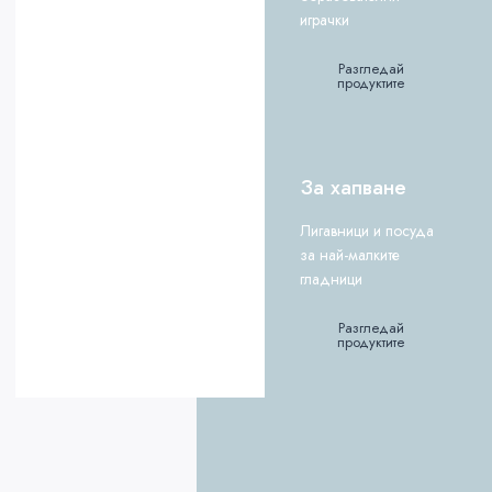
играчки
Разгледай
продуктите
За хапване
Лигавници и посуда
за най-малките
гладници
Разгледай
продуктите