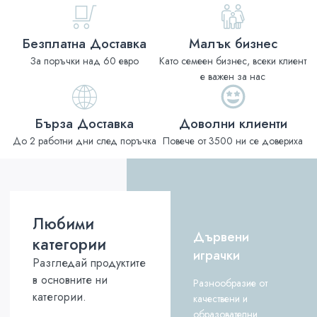
Безплатна Доставка
Малък бизнес
За поръчки над 60 евро
Като семеен бизнес, всеки клиент
е важен за нас
Бърза Доставка
Доволни клиенти
До 2 работни дни след поръчка
Повече от 3500 ни се довериха
Любими
Дървени
категории
играчки
Разгледай продуктите
в основните ни
Разнообразие от
категории.
качествени и
образователни