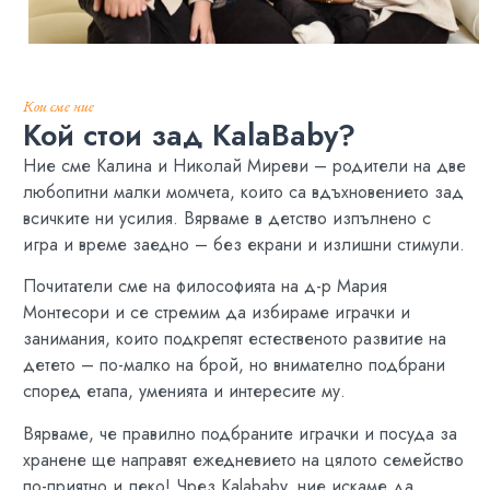
Кои сме ние
Кой стои зад KalaBaby?
Ние сме Калина и Николай Миреви – родители на две
любопитни малки момчета, които са вдъхновението зад
всичките ни усилия. Вярваме в детство изпълнено с
игра и време заедно – без екрани и излишни стимули.
Почитатели сме на философията на д-р Мария
Монтесори и се стремим да избираме играчки и
занимания, които подкрепят естественото развитие на
детето – по-малко на брой, но внимателно подбрани
според етапа, уменията и интересите му.
Вярваме, че правилно подбраните играчки и посуда за
хранене ще направят ежедневието на цялото семейство
по-приятно и леко! Чрез Kalababy, ние искаме да