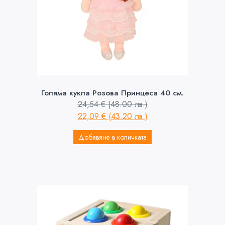
Голяма кукла Розова Принцеса 40 см.
24,54
€
(48.00 лв.)
22,09
€
(43.20 лв.)
Добавяне в количката