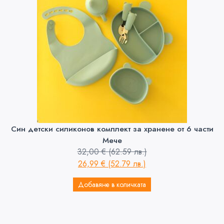
Син детски силиконов комплект за хранене от 6 части
Мече
32,00
€
(62.59 лв.)
26,99
€
(52.79 лв.)
Добавяне в количката