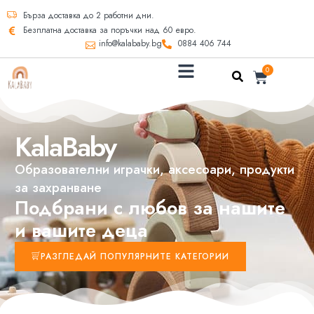
Бърза доставка до 2 работни дни.
Безплатна доставка за поръчки над 60 евро.
info@kalababy.bg
0884 406 744
0
KalaBaby
Образователни играчки, аксесоари, продукти
за захранване
Подбрани с любов за нашите
и вашите деца
РАЗГЛЕДАЙ ПОПУЛЯРНИТЕ КАТЕГОРИИ