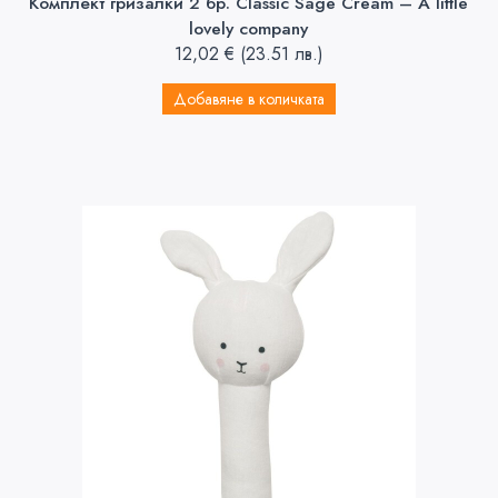
Комплект гризалки 2 бр. Classic Sage Cream – A little
lovely company
12,02
€
(23.51 лв.)
Добавяне в количката