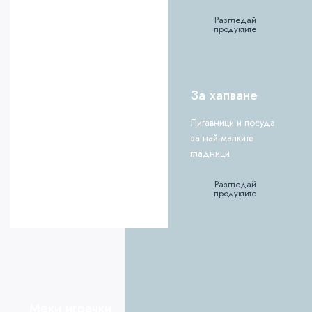
Разгледай
продуктите
За хапване
Лигавници и посуда
за най-малките
гладници
Разгледай
продуктите
Меки играчки