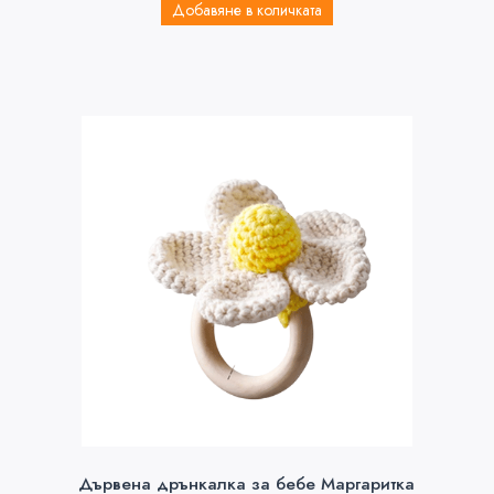
Добавяне в количката
Дървена дрънкалка за бебе Маргаритка