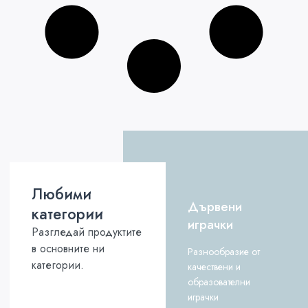
Любими
Дървени
категории
играчки
Разгледай продуктите
в основните ни
Разнообразие от
категории.
качествени и
образователни
играчки