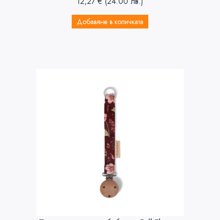
12,27
€
(24.00 лв.)
Добавяне в количката