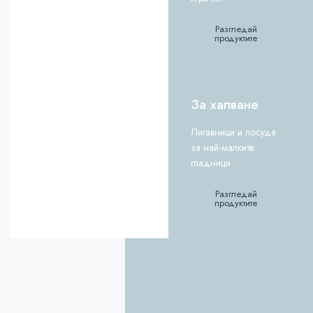
Разгледай
продуктите
За хапване
Лигавници и посуда
за най-малките
гладници
Разгледай
продуктите