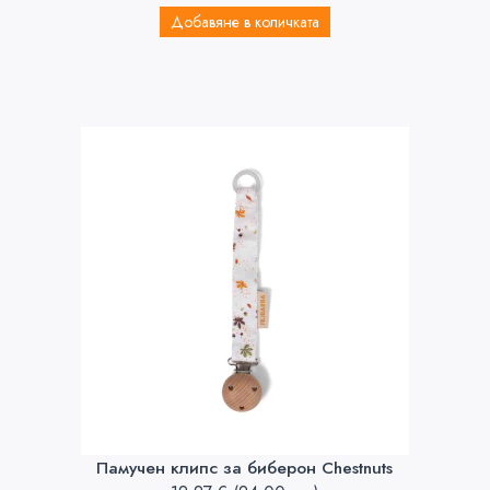
Добавяне в количката
Памучен клипс за биберон Chestnuts