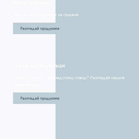
Меки играчки
Меки и топли, идеални за гушкане
Разгледай продуктите
Идеи за подаръци
Търсиш подарък за предстоящ повод? Разгледай нашите
предложения!
Разгледай продуктите