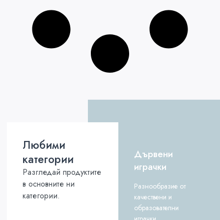
Любими
Дървени
категории
играчки
Разгледай продуктите
в основните ни
Разнообразие от
категории.
качествени и
образователни
играчки