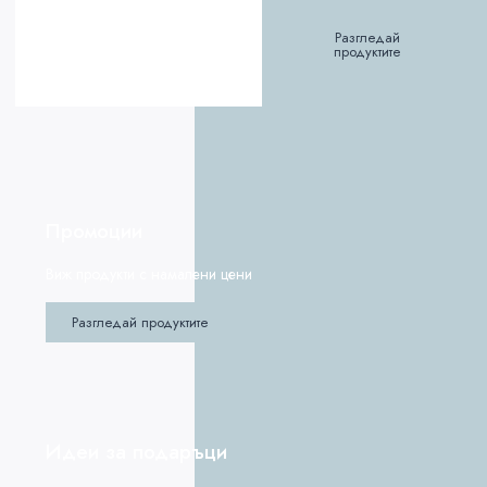
Разгледай
продуктите
Промоции
Виж продукти с намалени цени
Разгледай продуктите
Идеи за подаръци