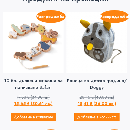
Разпродажба!
Разпродажба!
10 бр. дървени животни за
Раница за детска градина/
нанизване Safari
Doggy
17,38
€
(34.00 лв.)
20,45
€
(40.00 лв.)
15,65
€
(30.61 лв.)
18,41
€
(36.00 лв.)
Добавяне в количката
Добавяне в количката