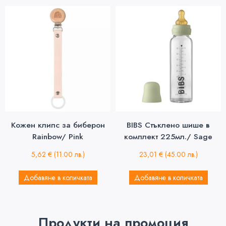
Кожен клипс за биберон
BIBS Стъклено шише в
Rainbow/ Pink
комплект 225мл./ Sage
5,62
€
(11.00 лв.)
23,01
€
(45.00 лв.)
Добавяне в количката
Добавяне в количката
Продукти на промоция