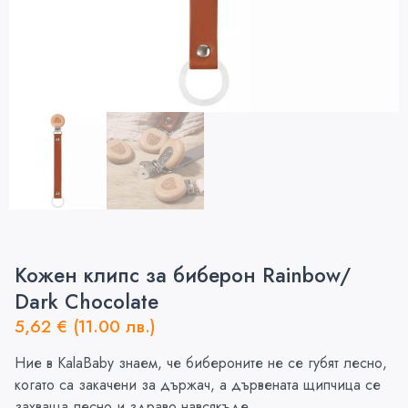
Кожен клипс за биберон Rainbow/
Dark Chocolate
5,62
€
(11.00 лв.)
Ние в KalaBaby знаем, че бибероните не се губят лесно,
когато са закачени за държач, а дървената щипчица се
захваща лесно и здраво навсякъде.