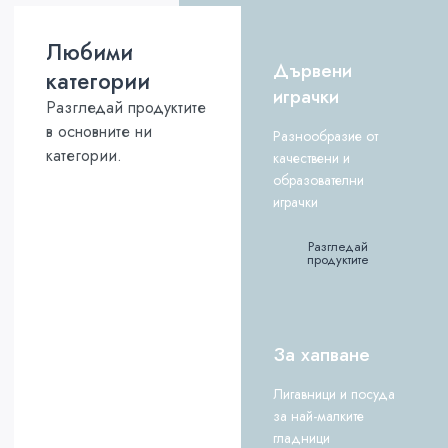
Любими
Дървени
категории
играчки
Разгледай продуктите
в основните ни
Разнообразие от
категории.
качествени и
образователни
играчки
Разгледай
продуктите
За хапване
Лигавници и посуда
за най-малките
гладници