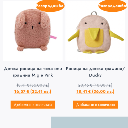
Разпродажба!
Разпродажба!
Детска раница за ясла или
Раница за детска градина/
градина Migie Pink
Ducky
18,41
€
(36.00 лв.)
20,45
€
(40.00 лв.)
16,57
€
(32.41 лв.)
18,41
€
(36.00 лв.)
Добавяне в количката
Добавяне в количката