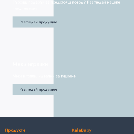
Търсиш подарък за предстоящ повод? Разгледай нашите
предложения
Разгледай продуктите
Меки играчки
Меки и топли, идеални за гушкане
Разгледай продуктите
Продукти
KalaBaby