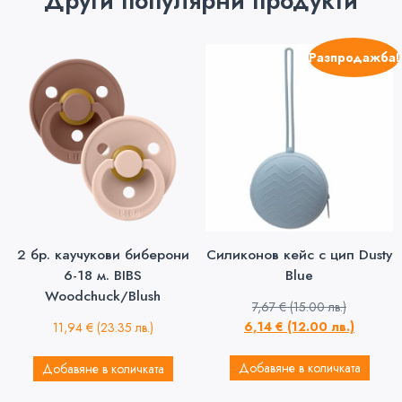
Други популярни продукти
Разпродажба!
2 бр. каучукови биберони
Силиконов кейс с цип Dusty
6-18 м. BIBS
Blue
Woodchuck/Blush
7,67
€
(15.00 лв.)
6,14
€
(12.00 лв.)
11,94
€
(23.35 лв.)
Добавяне в количката
Добавяне в количката