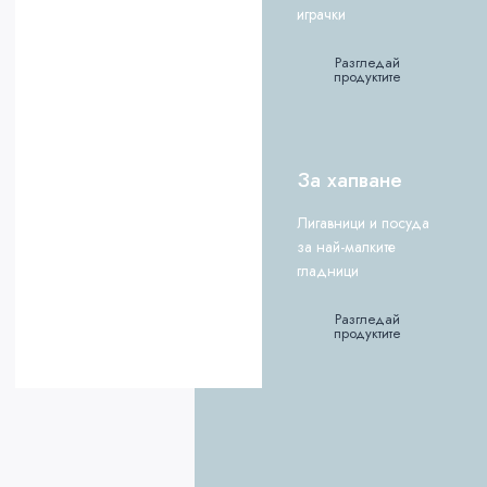
играчки
Разгледай
продуктите
За хапване
Лигавници и посуда
за най-малките
гладници
Разгледай
продуктите