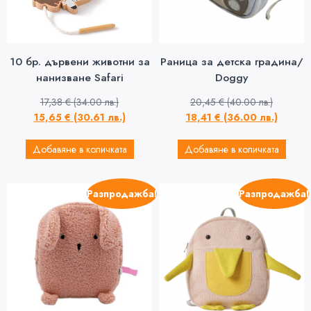
10 бр. дървени животни за
Раница за детска градина/
нанизване Safari
Doggy
17,38
€
(34.00 лв.)
20,45
€
(40.00 лв.)
15,65
€
(30.61 лв.)
18,41
€
(36.00 лв.)
Добавяне в количката
Добавяне в количката
Разпродажба!
Разпродажба!