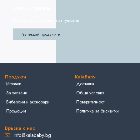
Меки играчки
Меки и топли, идеални за гушкане
Разгледай продуктите
Продукти
KalaBaby
Играчки
Доставка
За хапване
Общи условия
Биберони и аксесоари
Поверителност
Промоции
Политика за бисквитки
Връзка с нас
info@kalababy.bg