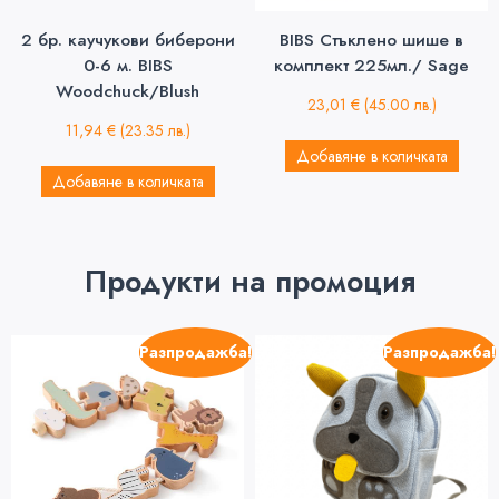
2 бр. каучукови биберони
BIBS Стъклено шише в
0-6 м. BIBS
комплект 225мл./ Sage
Woodchuck/Blush
23,01
€
(45.00 лв.)
11,94
€
(23.35 лв.)
Добавяне в количката
Добавяне в количката
Продукти на промоция
Разпродажба!
Разпродажба!