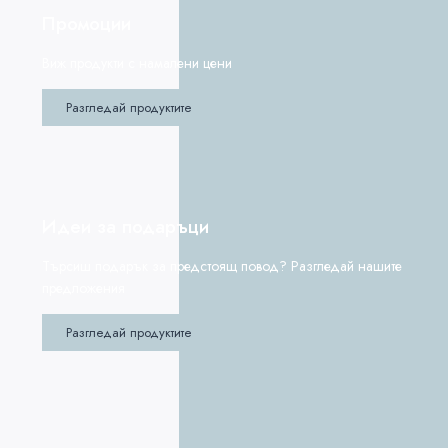
Промоции
Виж продукти с намалени цени
Разгледай продуктите
Идеи за подаръци
Търсиш подарък за предстоящ повод? Разгледай нашите
предложения
Разгледай продуктите