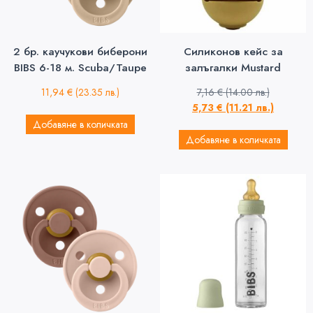
2 бр. каучукови биберони
Силиконов кейс за
BIBS 6-18 м. Scuba/Taupe
залъгалки Mustard
11,94
€
(23.35 лв.)
7,16
€
(14.00 лв.)
5,73
€
(11.21 лв.)
Добавяне в количката
Добавяне в количката