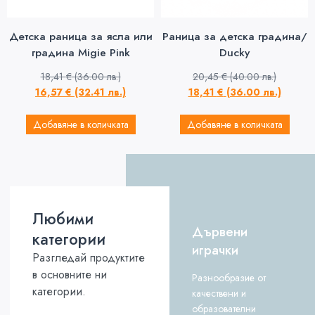
Детска раница за ясла или
Раница за детска градина/
градина Migie Pink
Ducky
18,41
€
(36.00 лв.)
20,45
€
(40.00 лв.)
16,57
€
(32.41 лв.)
18,41
€
(36.00 лв.)
Добавяне в количката
Добавяне в количката
Любими
Дървени
категории
играчки
Разгледай продуктите
в основните ни
Разнообразие от
категории.
качествени и
образователни