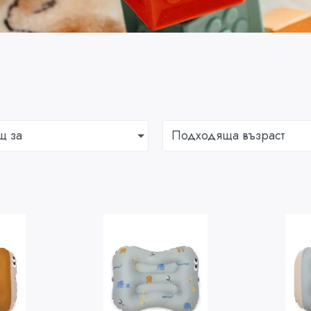
щ за
Подходяща възраст