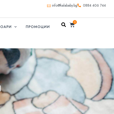
info@kalababy.bg
0884 406 744
0
СОАРИ
ПРОМОЦИИ
л