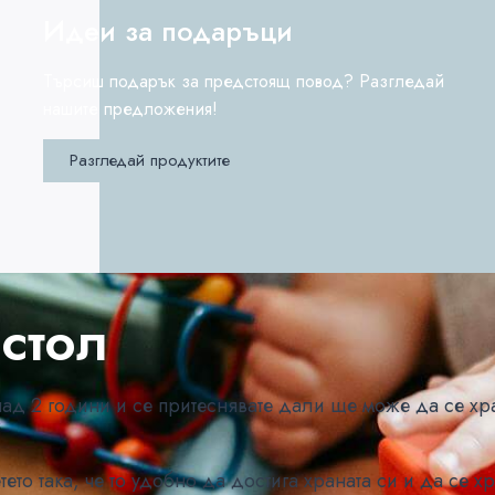
Идеи за подаръци
Търсиш подарък за предстоящ повод? Разгледай
нашите предложения!
Разгледай продуктите
стол
и над 2 години и се притеснявате дали ще може да се х
ето така, че то удобно да достига храната си и да се х