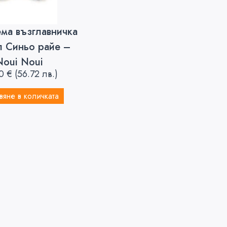
ма възглавничка
л Синьо райе –
Noui Noui
00
€
(56.72 лв.)
яне в количката