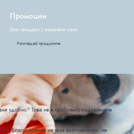
Промоции
Виж продукти с намалени цени
Разгледай продуктите
рани удобно? Това не е проблем с надуваемите
рани. Благодарение на тези възглавнички, не