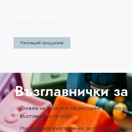
Меки играчки
Меки и топли, идеални за гушкане
Разгледай продуктите
Възглавнички за 
Отивате на гости или на ресторант с детето с
възглавнички за стол!
Надуваемите възглавнички за стол повдигат дет