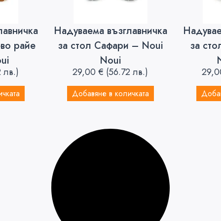
лавничка
Надуваема възглавничка
Надувае
во райе
за стол Сафари – Noui
за сто
ui
Noui
 лв.)
29,00
€
(56.72 лв.)
29,
ичката
Добавяне в количката
Добав