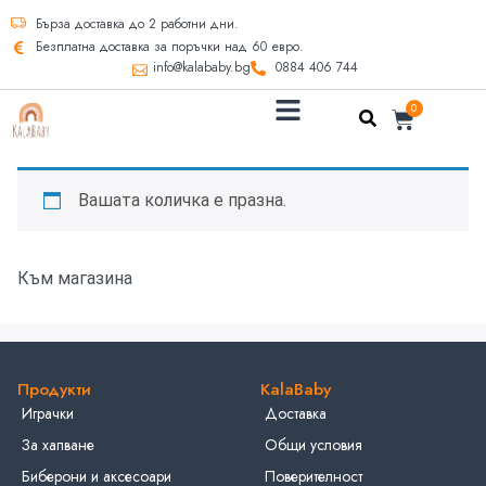
Бърза доставка до 2 работни дни.
Безплатна доставка за поръчки над 60 евро.
info@kalababy.bg
0884 406 744
0
Вашата количка е празна.
Към магазина
Продукти
KalaBaby
Играчки
Доставка
За хапване
Общи условия
Биберони и аксесоари
Поверителност