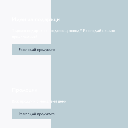
Идеи за подаръци
Търсиш подарък за предстоящ повод? Разгледай нашите
предложения!
Разгледай продуктите
Промоции
Виж продукти с намалени цени
Разгледай продуктите