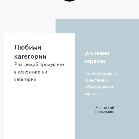
Любими
Дървени
категории
играчки
Разгледай продуктите
в основните ни
Разнообразие от
категории.
качествени и
образователни
играчки
Разгледай
продуктите