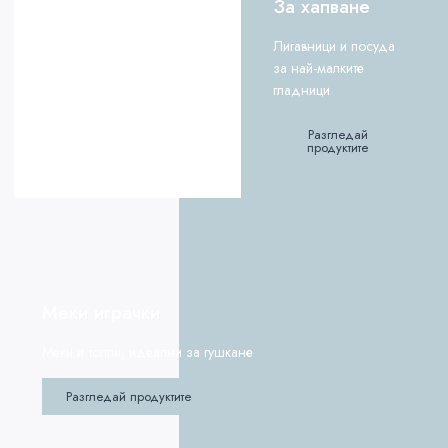
За хапване
Лигавници и посуда
за най-малките
гладници
Разгледай
продуктите
Меки играчки
Меки и топли, идеални за гушкане
Разгледай продуктите