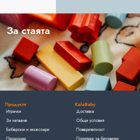
За стаята
Продукти
KalaBaby
Играчки
Доставка
За хапване
Общи условия
Биберони и аксесоари
Поверителност
Промоции
Политика за бисквитки