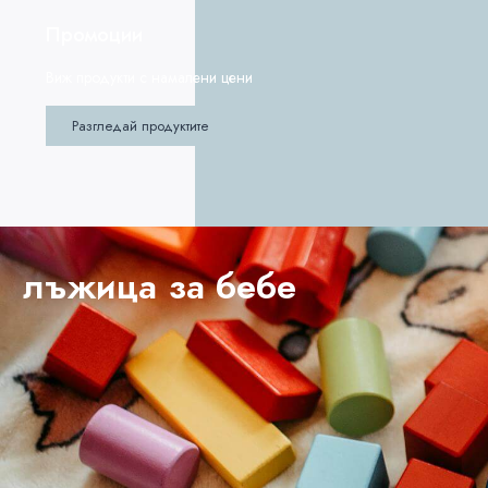
Промоции
Виж продукти с намалени цени
Разгледай продуктите
лъжица за бебе