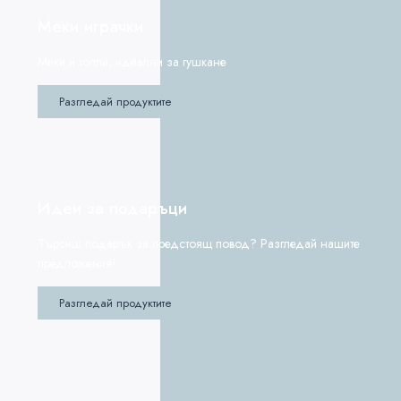
Меки играчки
Меки и топли, идеални за гушкане
Разгледай продуктите
Идеи за подаръци
Търсиш подарък за предстоящ повод? Разгледай нашите
предложения!
Разгледай продуктите