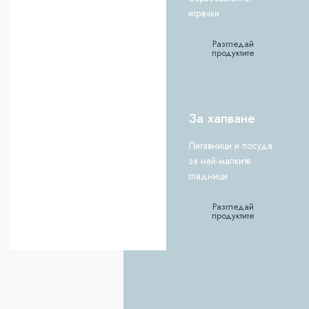
играчки
Разгледай
продуктите
За хапване
Лигавници и посуда
за най-малките
гладници
Разгледай
продуктите