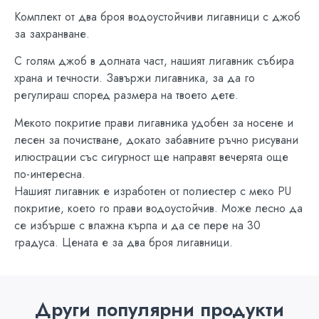
Комплект от два броя водоустойчиви лигавници с джоб
за захранване.
С голям джоб в долната част, нашият лигавник събира
храна и течности. Завържи лигавника, за да го
регулираш според размера на твоето дете.
Мекото покритие прави лигавника удобен за носене и
лесен за почистване, докато забавните ръчно рисувани
илюстрации със сигурност ще направят вечерята още
по-интересна.
Нашият лигавник е изработен от полиестер с меко PU
покритие, което го прави водоустойчив. Може лесно да
се избърше с влажна кърпа и да се пере на 30
градуса. Цената е за два броя лигавници.
Други популярни продукти