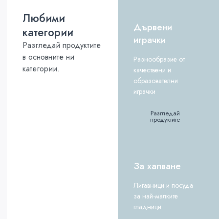
Любими
Дървени
категории
играчки
Разгледай продуктите
в основните ни
Разнообразие от
категории.
качествени и
образователни
играчки
Разгледай
продуктите
За хапване
Лигавници и посуда
за най-малките
гладници