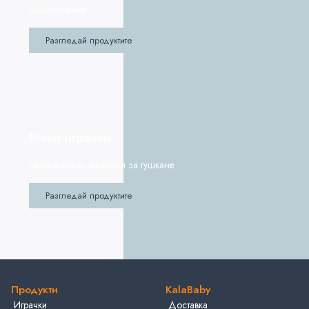
предложения
Разгледай продуктите
Меки играчки
Меки и топли, идеални за гушкане
Разгледай продуктите
Продукти
KalaBaby
Играчки
Доставка