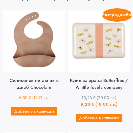
Разпродажба!
Силиконов лигавник с
Кутия за храна Butterflies /
джоб Chocolate
A little lovely company
6,50
€
(12.71 лв.)
10,23
€
(20.00 лв.)
9,20
€
(18.00 лв.)
Добавяне в количката
Добавяне в количката