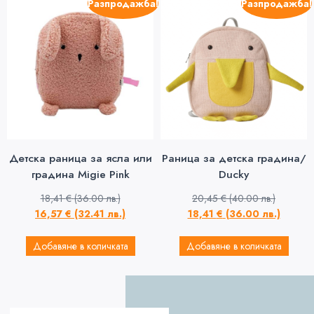
Разпродажба!
Разпродажба!
Детска раница за ясла или
Раница за детска градина/
градина Migie Pink
Ducky
18,41
€
(36.00 лв.)
20,45
€
(40.00 лв.)
16,57
€
(32.41 лв.)
18,41
€
(36.00 лв.)
Добавяне в количката
Добавяне в количката