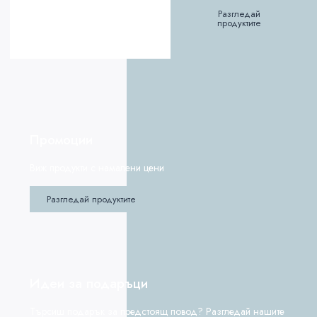
Разгледай
продуктите
Промоции
Виж продукти с намалени цени
Разгледай продуктите
Идеи за подаръци
Търсиш подарък за предстоящ повод? Разгледай нашите