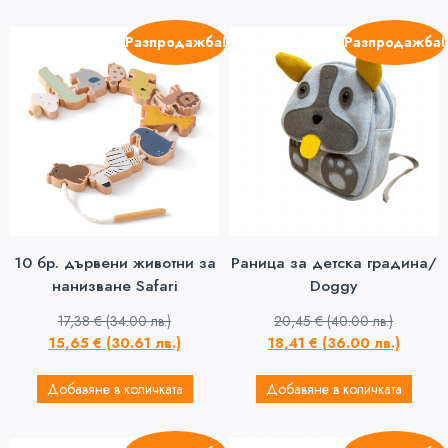
Разпродажба!
Разпродажба!
10 бр. дървени животни за
Раница за детска градина/
нанизване Safari
Doggy
17,38
€
(34.00 лв.)
20,45
€
(40.00 лв.)
15,65
€
(30.61 лв.)
18,41
€
(36.00 лв.)
Добавяне в количката
Добавяне в количката