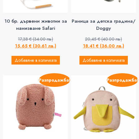
10 бр. дървени животни за
Раница за детска градина/
нанизване Safari
Doggy
17,38
€
(34.00 лв.)
20,45
€
(40.00 лв.)
15,65
€
(30.61 лв.)
18,41
€
(36.00 лв.)
Добавяне в количката
Добавяне в количката
Разпродажба!
Разпродажба!