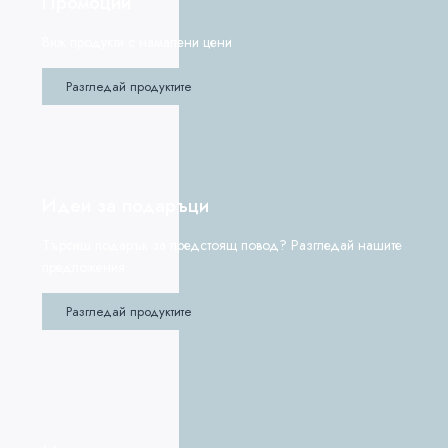
Промоции
Виж продукти с намалени цени
Разгледай продуктите
Идеи за подаръци
Търсиш подарък за предстоящ повод? Разгледай нашите
предложения
Разгледай продуктите