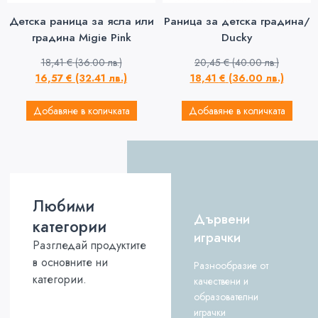
Детска раница за ясла или
Раница за детска градина/
градина Migie Pink
Ducky
18,41
€
(36.00 лв.)
20,45
€
(40.00 лв.)
16,57
€
(32.41 лв.)
18,41
€
(36.00 лв.)
Добавяне в количката
Добавяне в количката
Любими
Дървени
категории
играчки
Разгледай продуктите
в основните ни
Разнообразие от
категории.
качествени и
образователни
играчки