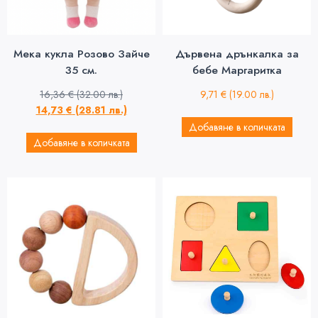
Мека кукла Розово Зайче
Дървена дрънкалка за
35 см.
бебе Маргаритка
16,36
€
(32.00 лв.)
9,71
€
(19.00 лв.)
14,73
€
(28.81 лв.)
Добавяне в количката
Добавяне в количката