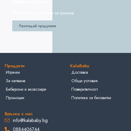
Меки играчки
Меки и топли, идеални за гушкане
Разгледай продуктите
Продукти
KalaBaby
Играчки
Доставка
За хапване
Общи условия
Биберони и аксесоари
Поверителност
Промоции
Политика за бисквитки
Връзка с нас
info@kalababy.bg
0884406744