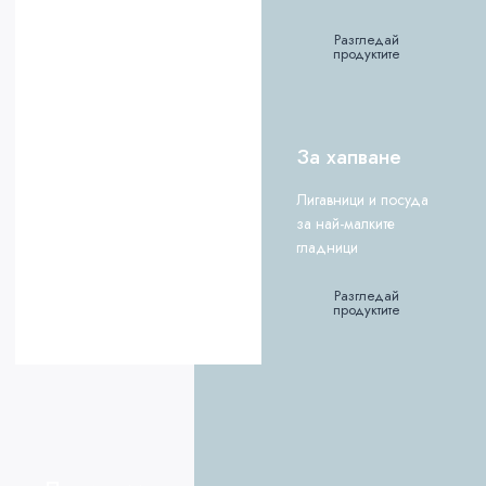
Разгледай
продуктите
За хапване
Лигавници и посуда
за най-малките
гладници
Разгледай
продуктите