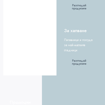
Разгледай
продуктите
За хапване
Лигавници и посуда
за най-малките
гладници
Разгледай
продуктите
Промоции