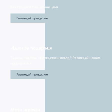
Виж продукти с намалени цени
Разгледай продуктите
Идеи за подаръци
Търсиш подарък за предстоящ повод? Разгледай нашите
предложения
Разгледай продуктите
Меки играчки