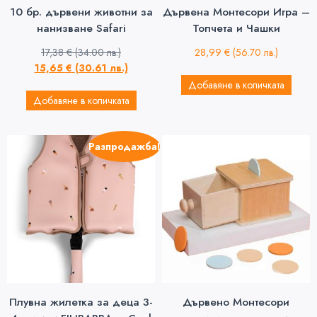
10 бр. дървени животни за
Дървенa Монтесори Игра –
нанизване Safari
Топчета и Чашки
17,38
€
(34.00 лв.)
28,99
€
(56.70 лв.)
15,65
€
(30.61 лв.)
Добавяне в количката
Добавяне в количката
Разпродажба!
Плувна жилетка за деца 3-
Дървено Монтесори