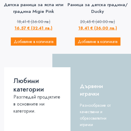
Детска раница за ясла или
Раница за детска градина/
градина Migie Pink
Ducky
18,41
€
(36.00 лв.)
20,45
€
(40.00 лв.)
16,57
€
(32.41 лв.)
18,41
€
(36.00 лв.)
Добавяне в количката
Добавяне в количката
Любими
Дървени
категории
играчки
Разгледай продуктите
в основните ни
Разнообразие от
категории.
качествени и
образователни
играчки