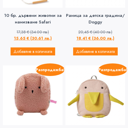
10 бр. дървени животни за
Раница за детска градина/
нанизване Safari
Doggy
17,38
€
(34.00 лв.)
20,45
€
(40.00 лв.)
15,65
€
(30.61 лв.)
18,41
€
(36.00 лв.)
Добавяне в количката
Добавяне в количката
Разпродажба!
Разпродажба!