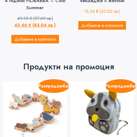
4 години FILIBABBA – Cool
чекмедже с жетони
Summer
15,34
€
(30.00 лв.)
49,95
€
(97.69 лв.)
42,46
€
(83.04 лв.)
Добавяне в количката
Добавяне в количката
Продукти на промоция
Разпродажба!
Разпродажба!