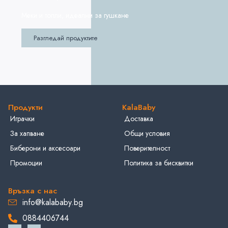
Меки и топли, идеални за гушкане
Разгледай продуктите
Продукти
KalaBaby
Играчки
Доставка
За хапване
Общи условия
Биберони и аксесоари
Поверителност
Промоции
Политика за бисквитки
Връзка с нас
info@kalababy.bg
0884406744