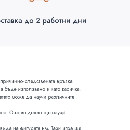
ставка до 2 работни дни
е причинно-следствената връзка
а бъде използвано и като касичка.
етето може да научи различните
пса. Отново детето ще научи
 вида на фигурата им. Тази игра ще