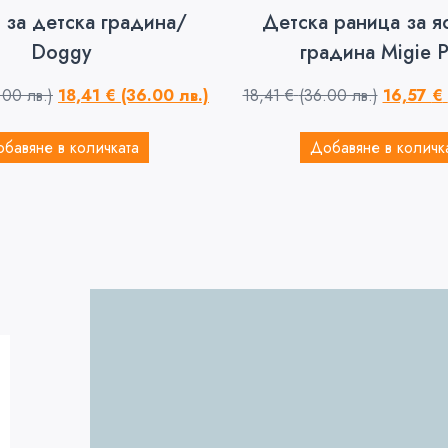
 за детска градина/
Детска раница за я
Doggy
градина Migie P
.00 лв.)
18,41
€
(36.00 лв.)
18,41
€
(36.00 лв.)
16,57
€
бавяне в количката
Добавяне в количк