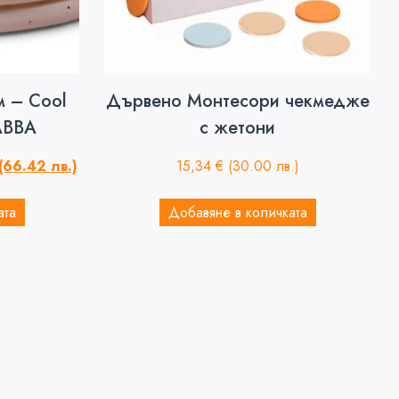
м – Cool
Дървено Монтесори чекмедже
ABBA
с жетони
(66.42 лв.)
15,34
€
(30.00 лв.)
ата
Добавяне в количката