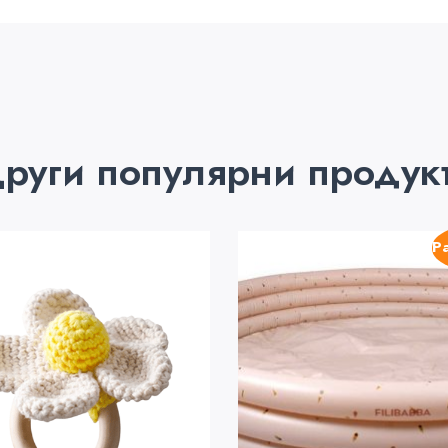
руги популярни продук
Р