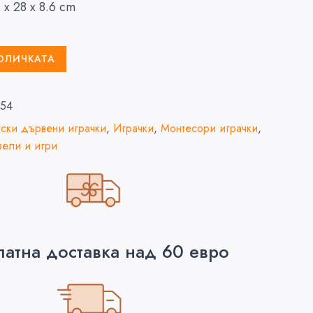
 х 28 х 8.6 cm
КОЛИЧКАТА
154
ски дървени играчки
,
Играчки
,
Монтесори играчки
,
ели и игри
латна доставка над 60 евро