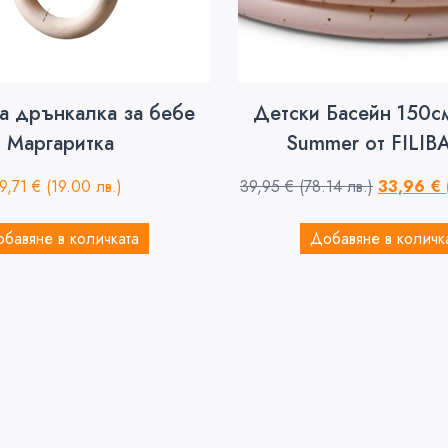
а дрънкалка за бебе
Детски Басейн 150с
Маргаритка
Summer от FILIB
9,71
€
(19.00 лв.)
39,95
€
(78.14 лв.)
33,96
€
бавяне в количката
Добавяне в количк