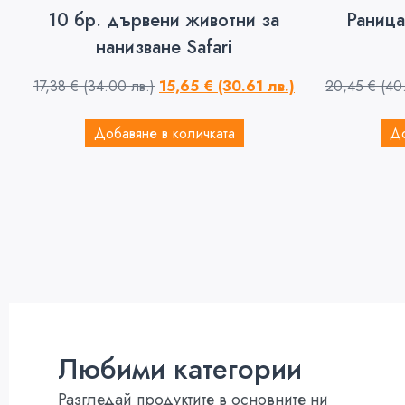
10 бр. дървени животни за
Раница
нанизване Safari
17,38
€
(34.00 лв.)
15,65
€
(30.61 лв.)
20,45
€
(40
Добавяне в количката
До
Любими категории
Разгледай продуктите в основните ни