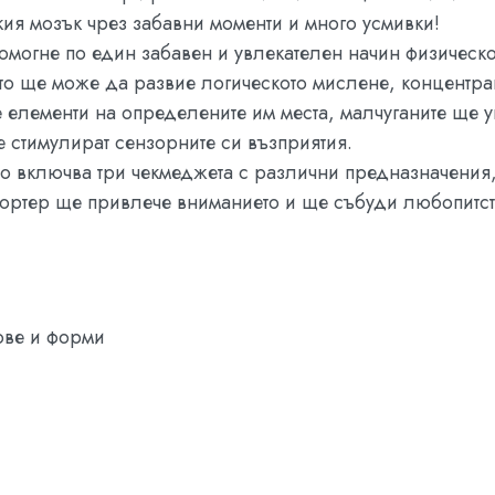
кия мозък чрез забавни моменти и много усмивки!
омогне по един забавен и увлекателен начин физическот
тето ще може да развие логическото мислене, концентр
 елементи на определените им места, малчуганите ще уп
е стимулират сензорните си възприятия.
о включва три чекмеджета с различни предназначения,
сортер ще привлече вниманието и ще събуди любопитств
ове и форми