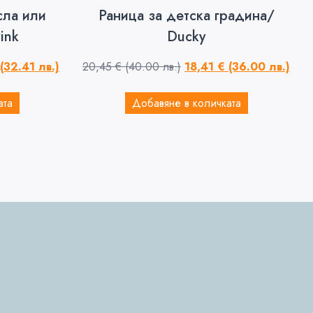
сла или
Раница за детска градина/
ink
Ducky
(32.41 лв.)
20,45
€
(40.00 лв.)
18,41
€
(36.00 лв.)
ата
Добавяне в количката