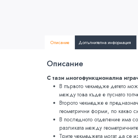
Описание
Допълнителна информация
Описание
С тази многофункционална игра
В първото чекмедже детето мож
между това къде е пуснато топч
Второто чекмедже е предназнач
геометрични форми, по какво си
В последното отделение има сор
разликата между геометричните
Трите чекмеджета могат да се и