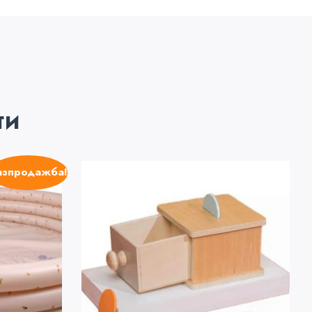
ти
азпродажба!