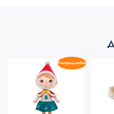
Д
Разпродажба!