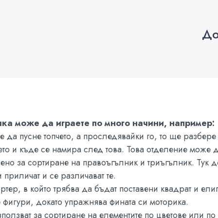
До
чка може да играете по много начини, например:
е да пусне топчето, а проследявайки го, то ще разбер
ето и къде се намира след това. Това отделение може д
ено за сортиране на правоъгълник и триъгълник. Тук д
 приличат и се различават те.
тер, в който трябва да бъдат поставени квадрат и ели
 фигури, докато упражнява фината си моторика.
зползват за сортиране на елементите по цветове или по