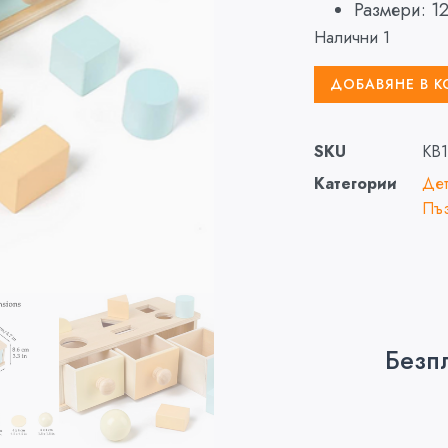
Размери: 12
Налични 1
ДОБАВЯНЕ В 
SKU
KB
Категории
Дет
Пъз
Безп