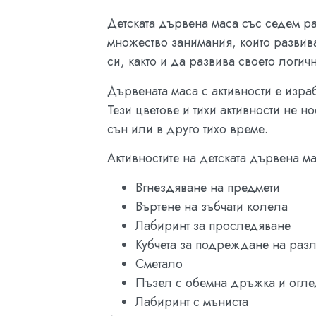
Детската дървена маса със седем ра
множество занимания, които развива
си, както и да развива своето логич
Дървената маса с активности е изра
Тези цветове и тихи активности не н
сън или в друго тихо време.
Активностите на детската дървена м
Вгнездяване на предмети
Въртене на зъбчати колела
Лабиринт за проследяване
Кубчета за подреждане на раз
Сметало
Пъзел с обемна дръжка и огл
Лабиринт с мъниста