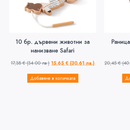
10 бр. дървени животни за
Раница
нанизване Safari
17,38
€
(34.00 лв.)
15,65
€
(30.61 лв.)
20,45
€
(40
Добавяне в количката
До