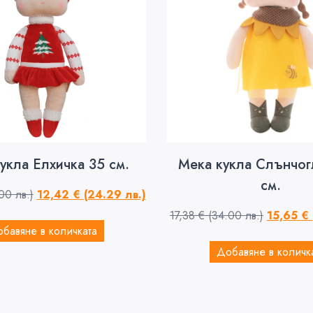
укла Елхичка 35 см.
Мека кукла Слънчог
см.
00 лв.)
12,42
€
(24.29 лв.)
17,38
€
(34.00 лв.)
15,65
€
бавяне в количката
Добавяне в количк