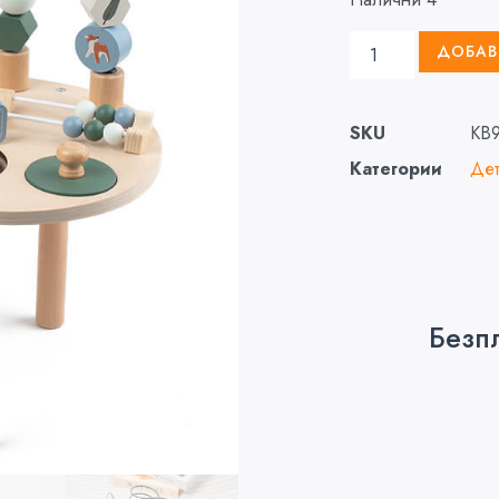
ДОБАВ
SKU
KB
Категории
Дет
Безп