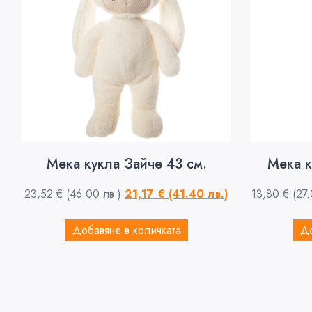
Мека кукла Зайче 43 см.
Мека к
23,52
€
(46.00 лв.)
21,17
€
(41.40 лв.)
13,80
€
(27.
Добавяне в количката
До