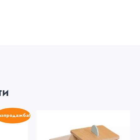
ти
азпродажба!