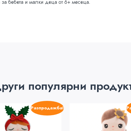
за бебета и малки деца от 6+ месеца.
руги популярни продук
Разпродажба!
Р