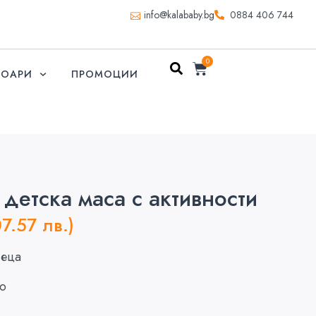
info@kalababy.bg
0884 406 744
0
СОАРИ
ПРОМОЦИИ
детска маса с активности
07.57 лв.)
сеца
о