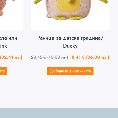
сла или
Раница за детска градина/
ink
Ducky
(32.41 лв.)
20,45
€
(40.00 лв.)
18,41
€
(36.00 лв.)
ата
Добавяне в количката