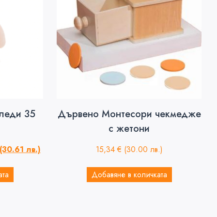
леди 35
Дървено Монтесори чекмедже
с жетони
(30.61 лв.)
15,34
€
(30.00 лв.)
ата
Добавяне в количката