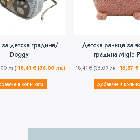
 за детска градина/
Детска раница за я
Doggy
градина Migie P
.00 лв.)
18,41
€
(36.00 лв.)
18,41
€
(36.00 лв.)
16,57
€
бавяне в количката
Добавяне в количк