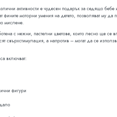
злични активности е чудесен подарък за седящо бебе и
т фините моторни умения на детето, позволяват му да
но мислене.
ботена с нежни, пастелни цветове, които лесно ще се в
осят свърхстимулация, а напротив – могат да се използв
аса включват:
лични фигури
едало