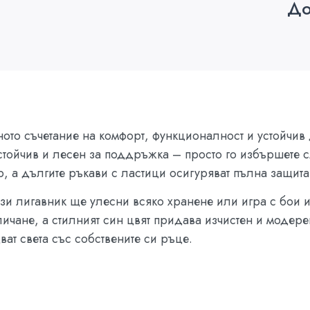
До
ното съчетание на комфорт, функционалност и устойчив
тойчив и лесен за поддръжка – просто го избършете с
, а дългите ръкави с ластици осигуряват пълна защита 
зи лигавник ще улесни всяко хранене или игра с бои и
личане, а стилният син цвят придава изчистен и модер
ват света със собствените си ръце.