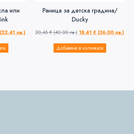
сла или
Раница за детска градина/
ink
Ducky
(32.41 лв.)
20,45
€
(40.00 лв.)
18,41
€
(36.00 лв.)
ата
Добавяне в количката