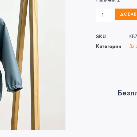
ДОБАВ
SKU
KB
Категории
За 
Безп