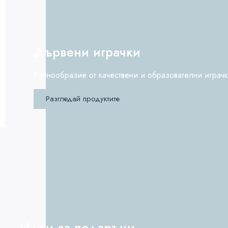
Дървени играчки
Разнообразие от качествени и образователни играч
Разгледай продуктите
Идеи за подаръци