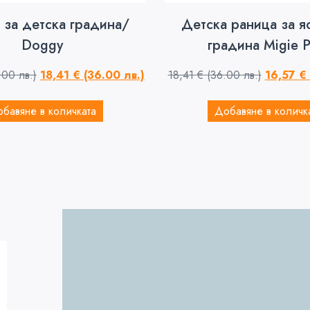
 за детска градина/
Детска раница за я
Doggy
градина Migie P
.00 лв.)
18,41
€
(36.00 лв.)
18,41
€
(36.00 лв.)
16,57
€
бавяне в количката
Добавяне в количк