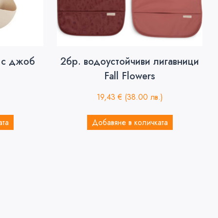
 с джоб
2бр. водоустойчиви лигавници
Fall Flowers
)
19,43
€
(38.00 лв.)
ата
Добавяне в количката