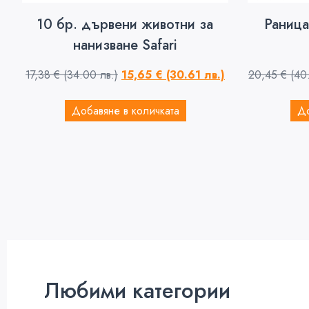
10 бр. дървени животни за
Раница
нанизване Safari
17,38
€
(34.00 лв.)
15,65
€
(30.61 лв.)
20,45
€
(40
Добавяне в количката
До
Любими категории