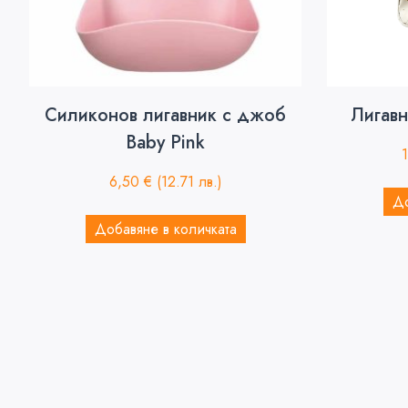
Силиконов лигавник с джоб
Лигавн
Baby Pink
6,50
€
(12.71 лв.)
До
Добавяне в количката