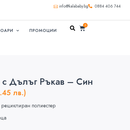
info@kalababy.bg
0884 406 744
0
СОАРИ
ПРОМОЦИИ
 с Дълъг Ръкав – Син
.45 лв.)
 рециклиран полиестер
еца