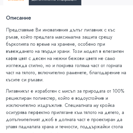
Описание
Представяме Ви иновативния дълъг лигавник с къс
ръкав, който предлага максимална защита срещу
бъркотията по време на хранене, особено при
въвеждането на твърди храни. Този модел в елегантен
кафяв цвят с десен на нежни бежови цветя не само
изглежда стилно, но и покрива голяма част от горната
част на тялото, включително раменете, благодарение на
късите си ръкави.
Лигавникът е изработен с мисъл за природата от 100%
рециклиран полиестер, който е водоустойчив и
изключително издръжлив. Специалната му кройка
осигурява перфектно прилягане към тялото на детето, а
допълнителният джоб в долната част е проектиран да
улавя падналата храна и течности, поддържайки стола