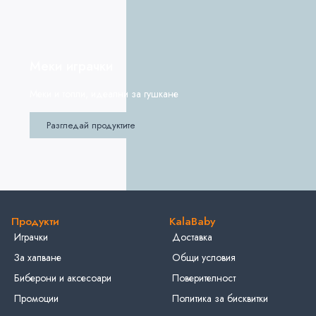
Меки играчки
Меки и топли, идеални за гушкане
Разгледай продуктите
Продукти
KalaBaby
Играчки
Доставка
За хапване
Общи условия
Биберони и аксесоари
Поверителност
Промоции
Политика за бисквитки