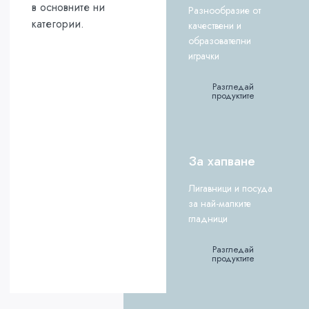
в основните ни
Разнообразие от
категории.
качествени и
образователни
играчки
Разгледай
продуктите
За хапване
Лигавници и посуда
за най-малките
гладници
Разгледай
продуктите