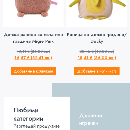
Детска раница за ясла или
Раница за детска градина/
градина Migie Pink
Ducky
18,41
€
(36.00 лв.)
20,45
€
(40.00 лв.)
16,57
€
(32.41 лв.)
18,41
€
(36.00 лв.)
Добавяне в количката
Добавяне в количката
Любими
Дървени
категории
играчки
Разгледай продуктите