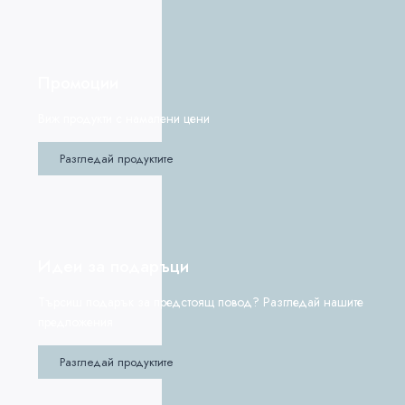
Промоции
Виж продукти с намалени цени
Разгледай продуктите
Идеи за подаръци
Търсиш подарък за предстоящ повод? Разгледай нашите
предложения
Разгледай продуктите