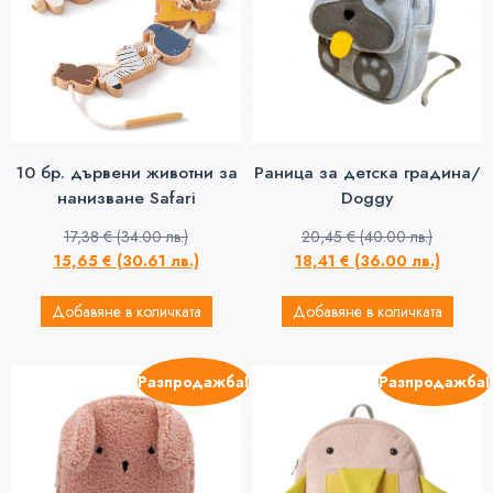
10 бр. дървени животни за
Раница за детска градина/
нанизване Safari
Doggy
17,38
€
(34.00 лв.)
20,45
€
(40.00 лв.)
15,65
€
(30.61 лв.)
18,41
€
(36.00 лв.)
Добавяне в количката
Добавяне в количката
Разпродажба!
Разпродажба!