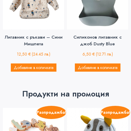
Лигавник с ръкави – Сини
Силиконов лигавник с
Мишлета
джоб Dusty Blue
12,50
€
(24.45 лв.)
6,50
€
(12.71 лв.)
Добавяне в количката
Добавяне в количката
Продукти на промоция
Разпродажба!
Разпродажба!