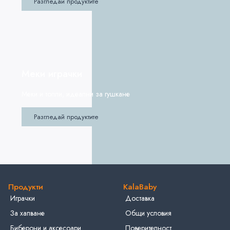
Разгледай продуктите
Меки играчки
Меки и топли, идеални за гушкане
Разгледай продуктите
Продукти
KalaBaby
Играчки
Доставка
За хапване
Общи условия
Биберони и аксесоари
Поверителност