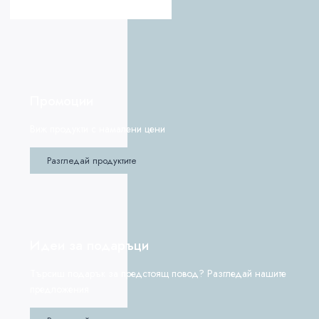
Промоции
Виж продукти с намалени цени
Разгледай продуктите
Идеи за подаръци
Търсиш подарък за предстоящ повод? Разгледай нашите
предложения