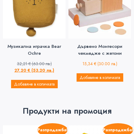
Музикална играчка Bear
Дървено Монтесори
Ochre
чекмедже с жетони
32,21
€
(63.00 лв.)
15,34
€
(30.00 лв.)
27,20
€
(53.20 лв.)
Добавяне в количката
Добавяне в количката
Продукти на промоция
Разпродажба!
Разпродажба!