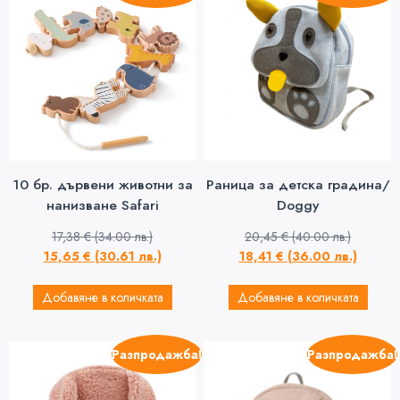
10 бр. дървени животни за
Раница за детска градина/
нанизване Safari
Doggy
17,38
€
(34.00 лв.)
20,45
€
(40.00 лв.)
15,65
€
(30.61 лв.)
18,41
€
(36.00 лв.)
Добавяне в количката
Добавяне в количката
Разпродажба!
Разпродажба!