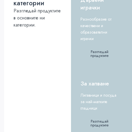
категории
играчки
Разгледай продуктите
в основните ни
Разнообразие от
категории.
качествени и
образователни
играчки
Разгледай
продуктите
За хапване
Лигавници и посуда
за най-малките
гладници
Разгледай
продуктите