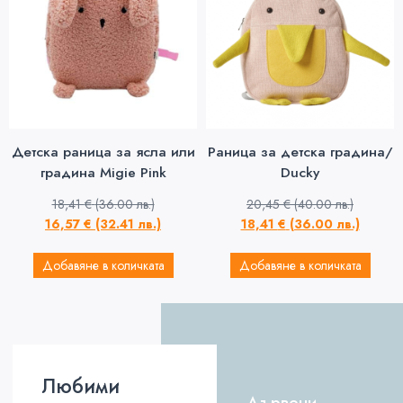
Детска раница за ясла или
Раница за детска градина/
градина Migie Pink
Ducky
18,41
€
(36.00 лв.)
20,45
€
(40.00 лв.)
16,57
€
(32.41 лв.)
18,41
€
(36.00 лв.)
Добавяне в количката
Добавяне в количката
Любими
Дървени