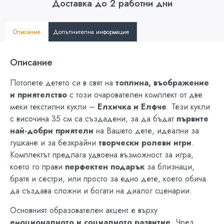
Доставка до 2 работни дни
Описание
Допълнителна информация
Описание
Потопете детето си в свят на
топлина, въображение
и приятелство
с този очарователен комплект от две
меки текстилни кукли –
Елхичка и Елфче
. Тези кукли
с височина 35 см са създадени, за да бъдат
първите
най-добри приятели
на Вашето дете, идеални за
гушкане и за безкрайни
творчески ролеви игри
.
Комплектът предлага удвоена възможност за игра,
което го прави
перфектен подарък
за близнаци,
братя и сестри, или просто за едно дете, което обича
да създава сложни и богати на диалог сценарии.
Основният образователен акцент е върху
емоционалното и социалното развитие
. Чрез