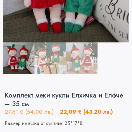
Комплект меки кукли Елхичка и Елфче
– 35 см
27,61
€
(54.00 лв.)
22,09
€
(43.20 лв.)
Размер на всяка от куклите: 35*17*8