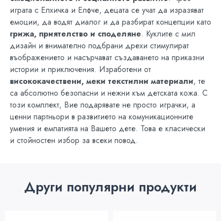
играта с Елхичка и Елфче, децата се учат да изразяват
емоции, да водят диалог и да разбират концепции като
грижа, приятелство и споделяне
. Куклите с мил
дизайн и внимателно подбрани дрехи стимулират
въображението и насърчават създаването на приказни
истории и приключения. Изработени от
висококачествени, меки текстилни материали
, те
са абсолютно безопасни и нежни към детската кожа. С
този комплект, Вие подарявате не просто играчки, а
ценни партньори в развитието на комуникационните
умения и емпатията на Вашето дете. Това е класически
и стойностен избор за всеки повод.
Други популярни продукти