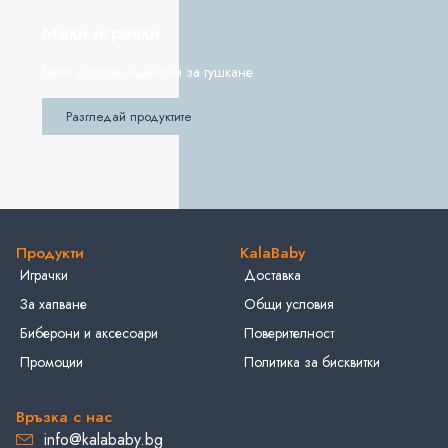
Меки играчки
Меки и топли, идеални за гушкане
Разгледай продуктите
Продукти
KalaBaby
Играчки
Доставка
За хапване
Общи условия
Биберони и аксесоари
Поверителност
Промоции
Политика за бисквитки
Връзка с нас
info@kalababy.bg