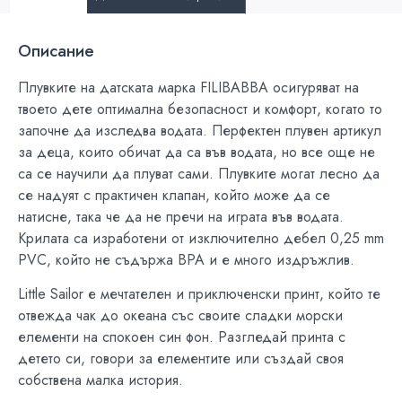
Описание
Плувките на датската марка FILIBABBA осигуряват на
твоето дете оптимална безопасност и комфорт, когато то
започне да изследва водата. Перфектен плувен артикул
за деца, които обичат да са във водата, но все още не
са се научили да плуват сами. Плувките могат лесно да
се надуят с практичен клапан, който може да се
натисне, така че да не пречи на играта във водата.
Крилата са изработени от изключително дебел 0,25 mm
PVC, който не съдържа BPA и е много издръжлив.
Little Sailor е мечтателен и приключенски принт, който те
отвежда чак до океана със своите сладки морски
елементи на спокоен син фон. Разгледай принта с
детето си, говори за елементите или създай своя
собствена малка история.