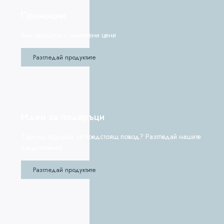
Промоции
Виж продукти с намалени цени
Разгледай продуктите
Идеи за подаръци
Търсиш подарък за предстоящ повод? Разгледай нашите
предложения
Разгледай продуктите