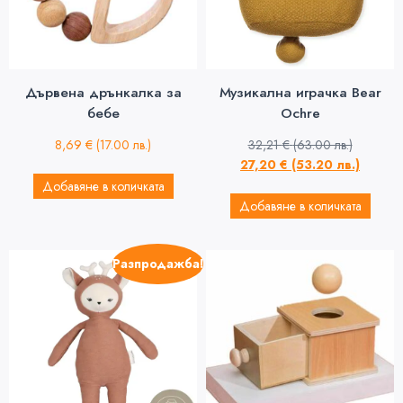
Дървена дрънкалка за
Музикална играчка Bear
бебе
Ochre
8,69
€
(17.00 лв.)
32,21
€
(63.00 лв.)
27,20
€
(53.20 лв.)
Добавяне в количката
Добавяне в количката
Разпродажба!