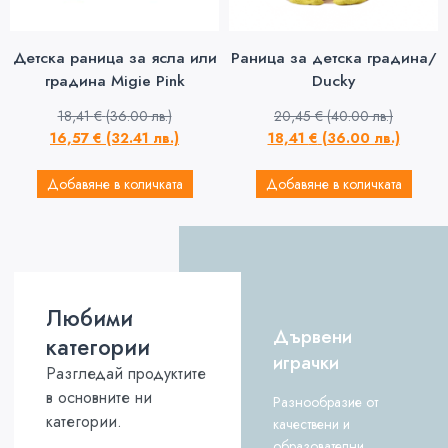
Детска раница за ясла или
Раница за детска градина/
градина Migie Pink
Ducky
18,41
€
(36.00 лв.)
20,45
€
(40.00 лв.)
16,57
€
(32.41 лв.)
18,41
€
(36.00 лв.)
Добавяне в количката
Добавяне в количката
Любими
Дървени
категории
играчки
Разгледай продуктите
в основните ни
Разнообразие от
категории.
качествени и
образователни