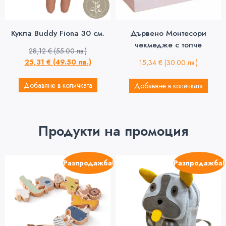
Кукла Buddy Fiona 30 см.
Дървено Монтесори
чекмедже с топче
28,12
€
(55.00 лв.)
25,31
€
(49.50 лв.)
15,34
€
(30.00 лв.)
Добавяне в количката
Добавяне в количката
Продукти на промоция
Разпродажба!
Разпродажба!