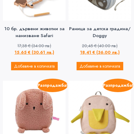
10 бр. дървени животни за
Раница за детска градина/
нанизване Safari
Doggy
17,38
€
(34.00 лв.)
20,45
€
(40.00 лв.)
15,65
€
(30.61 лв.)
18,41
€
(36.00 лв.)
Добавяне в количката
Добавяне в количката
Разпродажба!
Разпродажба!