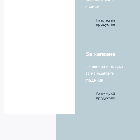
играчки
Разгледай
продуктите
За хапване
Лигавници и посуда
за най-малките
гладници
Разгледай
продуктите