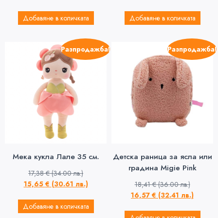
Добавяне в количката
Добавяне в количката
Разпродажба!
Разпродажба!
Мека кукла Лале 35 см.
Детска раница за ясла или
градина Migie Pink
17,38
€
(34.00 лв.)
15,65
€
(30.61 лв.)
18,41
€
(36.00 лв.)
16,57
€
(32.41 лв.)
Добавяне в количката
Добавяне в количката