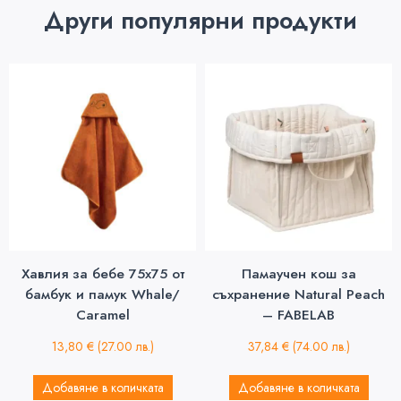
Други популярни продукти
Хавлия за бебе 75х75 от
Памаучен кош за
бамбук и памук Whale/
съхранение Natural Peach
Caramel
– FABELAB
13,80
€
(27.00 лв.)
37,84
€
(74.00 лв.)
Добавяне в количката
Добавяне в количката