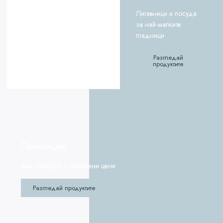
Лигавници и посуда
за най-малките
гладници
Разгледай
продуктите
Промоции
Виж продукти с намалени цени
Разгледай продуктите