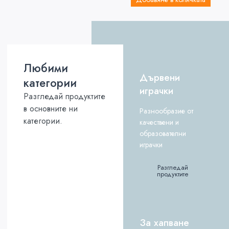
Любими
Дървени
категории
играчки
Разгледай продуктите
в основните ни
Разнообразие от
категории.
качествени и
образователни
играчки
Разгледай
продуктите
За хапване