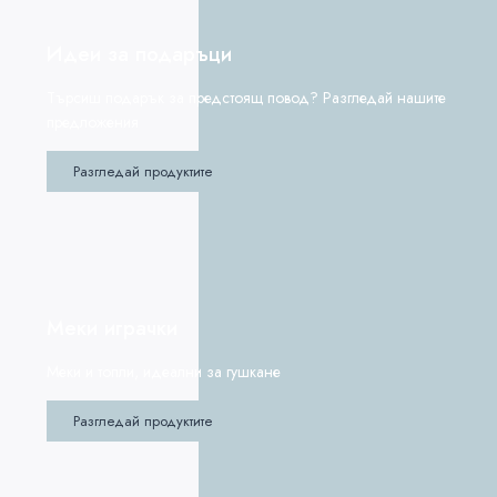
Идеи за подаръци
Търсиш подарък за предстоящ повод? Разгледай нашите
предложения
Разгледай продуктите
Меки играчки
Меки и топли, идеални за гушкане
Разгледай продуктите