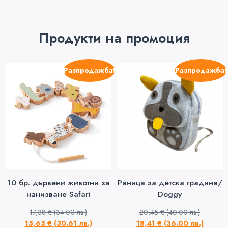
Продукти на промоция
Разпродажба!
Разпродажба!
10 бр. дървени животни за
Раница за детска градина/
нанизване Safari
Doggy
17,38
€
(34.00 лв.)
20,45
€
(40.00 лв.)
15,65
€
(30.61 лв.)
18,41
€
(36.00 лв.)