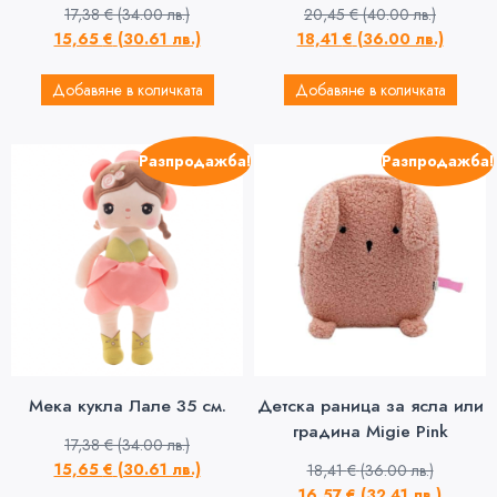
17,38
€
(34.00 лв.)
20,45
€
(40.00 лв.)
15,65
€
(30.61 лв.)
18,41
€
(36.00 лв.)
Добавяне в количката
Добавяне в количката
Разпродажба!
Разпродажба!
Мека кукла Лале 35 см.
Детска раница за ясла или
градина Migie Pink
17,38
€
(34.00 лв.)
15,65
€
(30.61 лв.)
18,41
€
(36.00 лв.)
16,57
€
(32.41 лв.)