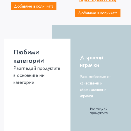
Добавяне в количката
Добавяне в количката
Любими
Дървени
категории
играчки
Разгледай продуктите
в основните ни
Разнообразие от
категории.
качествени и
образователни
играчки
Разгледай
продуктите