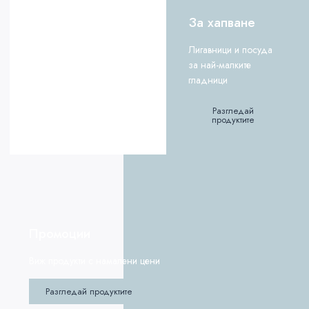
За хапване
Лигавници и посуда
за най-малките
гладници
Разгледай
продуктите
Промоции
Виж продукти с намалени цени
Разгледай продуктите