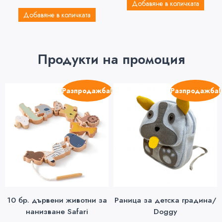
Добавяне в количката
Добавяне в количката
Продукти на промоция
Разпродажба!
Разпродажба!
10 бр. дървени животни за
Раница за детска градина/
нанизване Safari
Doggy