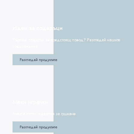
Идеи за подаръци
Търсиш подарък за предстоящ повод? Разгледай нашите
предложения
Разгледай продуктите
Меки играчки
Меки и топли, идеални за гушкане
Разгледай продуктите