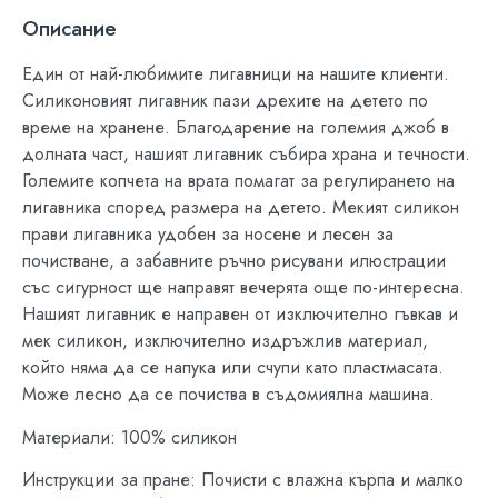
Описание
Един от най-любимите лигавници на нашите клиенти.
Силиконовият лигавник пази дрехите на детето по
време на хранене. Благодарение на големия джоб в
долната част, нашият лигавник събира храна и течности.
Големите копчета на врата помагат за регулирането на
лигавника според размера на детето. Мекият силикон
прави лигавника удобен за носене и лесен за
почистване, а забавните ръчно рисувани илюстрации
със сигурност ще направят вечерята още по-интересна.
Нашият лигавник е направен от изключително гъвкав и
мек силикон, изключително издръжлив материал,
който няма да се напука или счупи като пластмасата.
Може лесно да се почиства в съдомиялна машина.
Материали: 100% силикон
Инструкции за пране: Почисти с влажна кърпа и малко