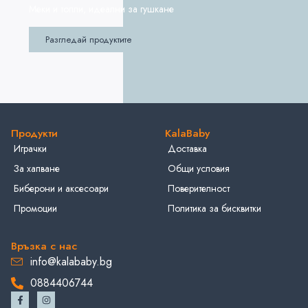
Меки и топли, идеални за гушкане
Разгледай продуктите
Продукти
KalaBaby
Играчки
Доставка
За хапване
Общи условия
Биберони и аксесоари
Поверителност
Промоции
Политика за бисквитки
Връзка с нас
info@kalababy.bg
0884406744