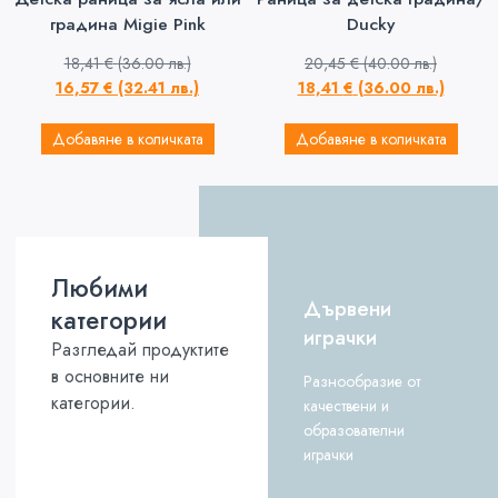
градина Migie Pink
Ducky
18,41
€
(36.00 лв.)
20,45
€
(40.00 лв.)
16,57
€
(32.41 лв.)
18,41
€
(36.00 лв.)
Добавяне в количката
Добавяне в количката
Любими
Дървени
категории
играчки
Разгледай продуктите
в основните ни
Разнообразие от
категории.
качествени и
образователни
играчки