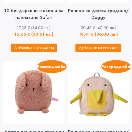
10 бр. дървени животни за
Раница за детска градина/
нанизване Safari
Doggy
17,38
€
(34.00 лв.)
20,45
€
(40.00 лв.)
15,65
€
(30.61 лв.)
18,41
€
(36.00 лв.)
Добавяне в количката
Добавяне в количката
Разпродажба!
Разпродажба!
Детска раница за ясла или
Раница за детска градина/