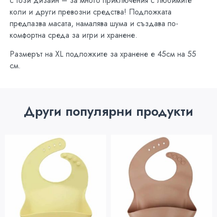
с този дизайн – за много приключения с любимите
коли и други превозни средства! Подложката
предпазва масата, намалява шума и създава по-
комфортна среда за игри и хранене.
Размерът на XL подложките за хранене е 45см на 55
см.
Други популярни продукти