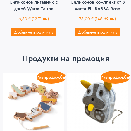
Силиконов лигавник с
Силиконов комплект от 3
джоб Warm Taupe
части FILIBABBA Rose
6,50
€
(12.71 лв.)
75,00
€
(146.69 лв.)
Добавяне в количката
Добавяне в количката
Продукти на промоция
Разпродажба!
Разпродажба!