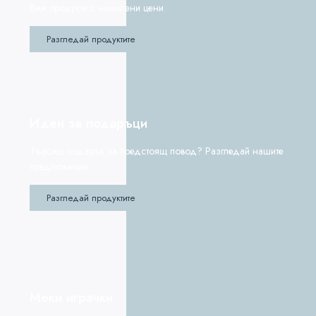
Виж продукти с намалени цени
Разгледай продуктите
Идеи за подаръци
Търсиш подарък за предстоящ повод? Разгледай нашите
предложения
Разгледай продуктите
Меки играчки