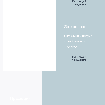
Разгледай
продуктите
За хапване
Лигавници и посуда
за най-малките
гладници
Разгледай
продуктите
Промоции