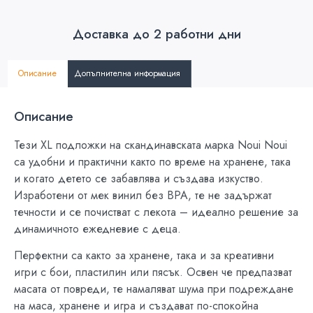
Доставка до 2 работни дни
Описание
Допълнителна информация
Описание
Тези XL подложки на скандинавската марка Noui Noui
са удобни и практични както по време на хранене, така
и когато детето се забавлява и създава изкуство.
Изработени от мек винил без BPA, те не задържат
течности и се почистват с лекота – идеално решение за
динамичното ежедневие с деца.
Перфектни са както за хранене, така и за креативни
игри с бои, пластилин или пясък. Освен че предпазват
масата от повреди, те намаляват шума при подреждане
на маса, хранене и игра и създават по-спокойна