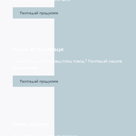
Разгледай продуктите
Идеи за подаръци
Търсиш подарък за предстоящ повод? Разгледай нашите
предложения
Разгледай продуктите
Меки играчки
Меки и топли, идеални за гушкане