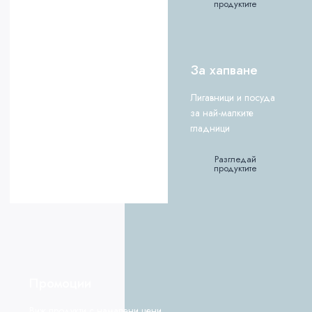
продуктите
За хапване
Лигавници и посуда
за най-малките
гладници
Разгледай
продуктите
Промоции
Виж продукти с намалени цени