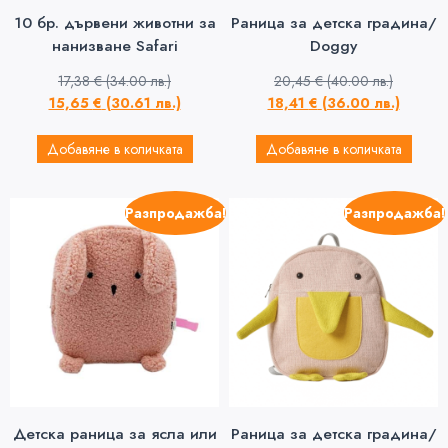
10 бр. дървени животни за
Раница за детска градина/
нанизване Safari
Doggy
17,38
€
(34.00 лв.)
20,45
€
(40.00 лв.)
15,65
€
(30.61 лв.)
18,41
€
(36.00 лв.)
Добавяне в количката
Добавяне в количката
Разпродажба!
Разпродажба!
Детска раница за ясла или
Раница за детска градина/