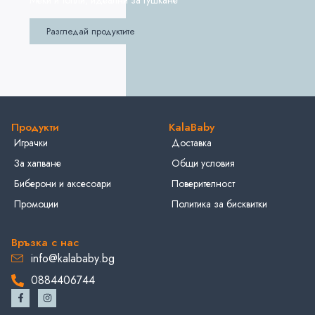
Разгледай продуктите
Продукти
KalaBaby
Играчки
Доставка
За хапване
Общи условия
Биберони и аксесоари
Поверителност
Промоции
Политика за бисквитки
Връзка с нас
info@kalababy.bg
0884406744