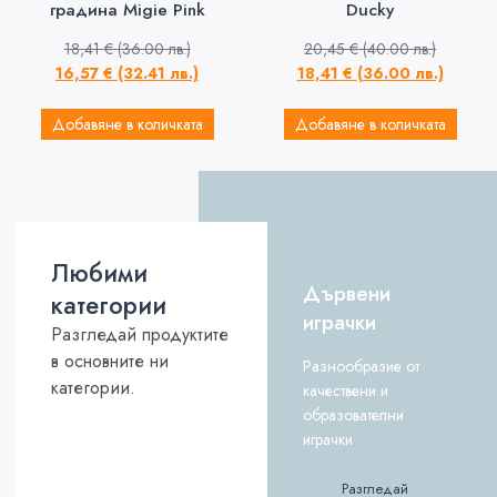
градина Migie Pink
Ducky
18,41
€
(36.00 лв.)
20,45
€
(40.00 лв.)
16,57
€
(32.41 лв.)
18,41
€
(36.00 лв.)
Добавяне в количката
Добавяне в количката
Любими
Дървени
категории
играчки
Разгледай продуктите
в основните ни
Разнообразие от
категории.
качествени и
образователни
играчки
Разгледай