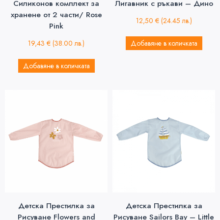
Силиконов комплект за
Лигавник с ръкави – Дино
хранене от 2 части/ Rose
12,50
€
(24.45 лв.)
Pink
19,43
€
(38.00 лв.)
Добавяне в количката
Добавяне в количката
Детска Престилка за
Детска Престилка за
Рисуване Flowers and
Рисуване Sailors Bay – Little