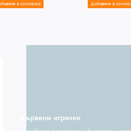
бавяне в количката
Добавяне в количк
Дървени играчки
Разнообразие от качествени и образователни играч