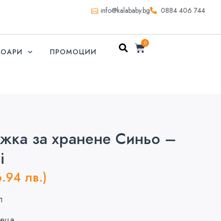
info@kalababy.bg
0884 406 744
0
СОАРИ
ПРОМОЦИИ
жка за хранене Синьо –
i
6.94 лв.)
л
сеца