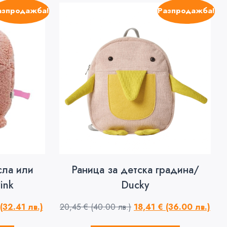
азпродажба!
Разпродажба!
сла или
Раница за детска градина/
ink
Ducky
(32.41 лв.)
20,45
€
(40.00 лв.)
18,41
€
(36.00 лв.)