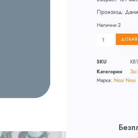
Произход: Дан
Налични 2
ДОБАВ
SKU
KB
Категории
За 
Марка:
Noui Noui
Безп