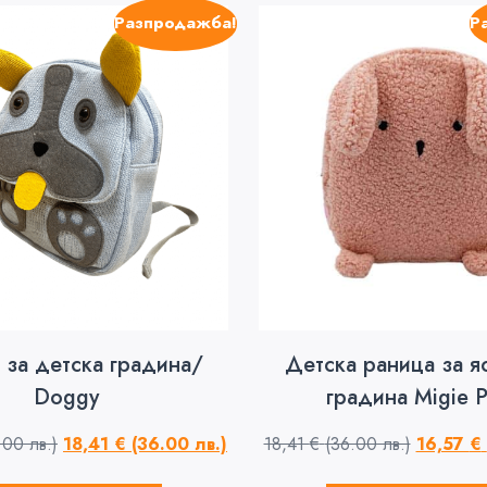
Разпродажба!
Р
 за детска градина/
Детска раница за я
Doggy
градина Migie P
.00 лв.)
18,41
€
(36.00 лв.)
18,41
€
(36.00 лв.)
16,57
€