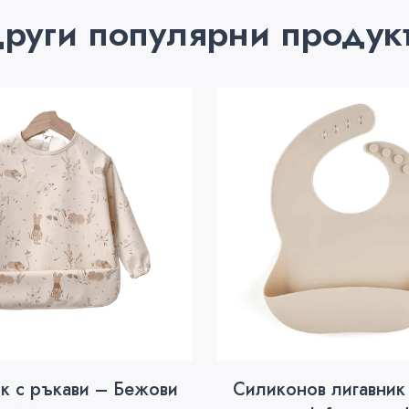
руги популярни продук
к с ръкави – Бежови
Силиконов лигавник