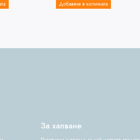
ата
Добавяне в количката
За хапване
ки
Лигавници и посуда за най-малките гладни