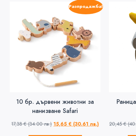
Разпродажба!
10 бр. дървени животни за
Раница
нанизване Safari
17,38
€
(34.00 лв.)
15,65
€
(30.61 лв.)
20,45
€
(40