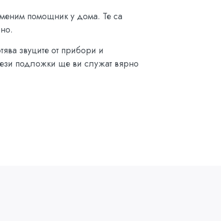
аменим помощник у дома. Те са
сно.
тява звуците от прибори и
 тези подложки ще ви служат вярно