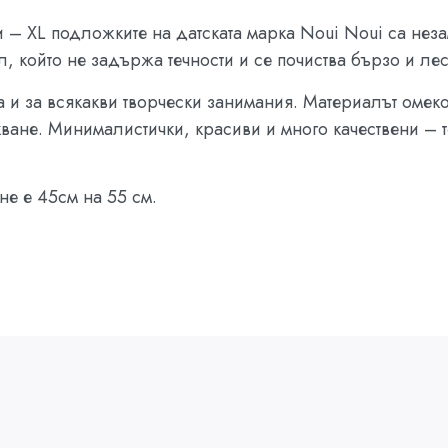
 – XL подложките на датската марка Noui Noui са нез
л, който не задържа течности и се почиства бързо и ле
а и за всякакви творчески занимания. Материалът омеко
кване. Минималистички, красиви и много качествени –
не е 45см на 55 см.